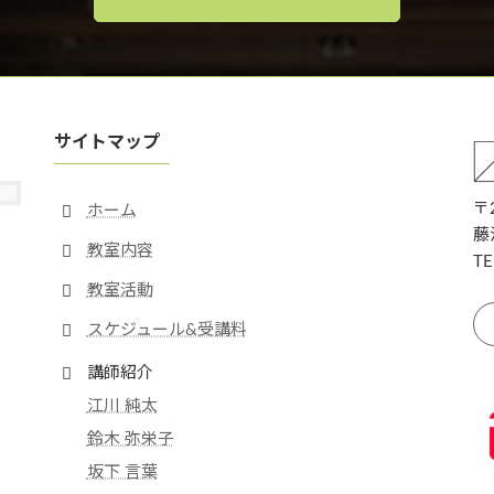
サイトマップ
〒2
ホーム
藤
教室内容
TE
教室活動
スケジュール&受講料
講師紹介
江川 純太
鈴木 弥栄子
坂下 言葉