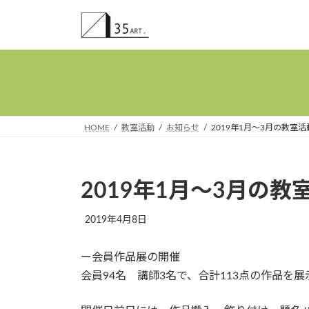
コ
ナ
ン
ビ
テ
ゲ
ン
ー
ツ
シ
へ
ョ
ス
ン
キ
に
HOME
教室活動
お知らせ
2019年1月～3月の教室活
ッ
移
プ
動
2019年1月～3月の教
2019年4月8日
ー会員作品展の開催
会員94名 講師3名で、合計113点の作品を